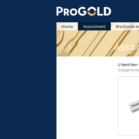
Home
Assortiment
Brochures e
Productgroepen
Kwasten, blokwitters -en pense
Asso
Verfrollers
Roosters, emmers en bakjes
Afplak-en afdekmateriaal
U bent hier
Schuurmateriaal
Gepigmente
Persoonlijke beschermingsmid
Gereedschappen
Verdunningen, reinigings -en
afbijtmiddelen
Decoratieve wandafwerking
Kitten en toebehoren
Vul, reparatie -en egalisatiemi