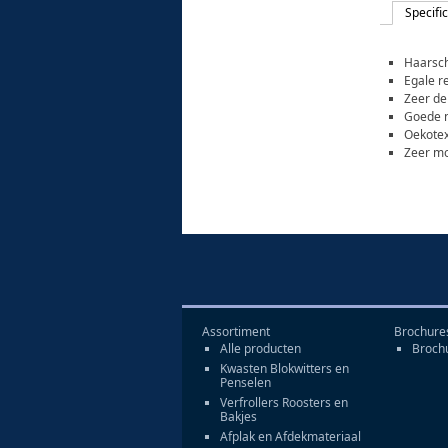
Specifi
Haarsc
Egale r
Zeer d
Goede na
Oekotex
Zeer mo
Assortiment
Brochure
Alle producten
Broch
Kwasten Blokwitters en
Penselen
Verfrollers Roosters en
Bakjes
Afplak en Afdekmateriaal