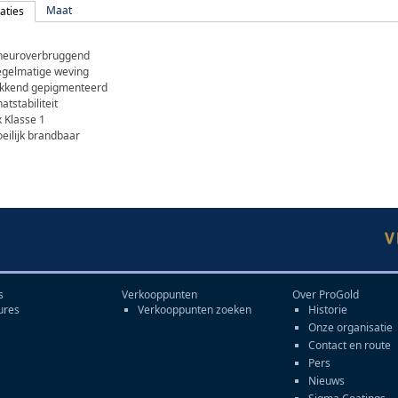
Maat
caties
heuroverbruggend
egelmatige weving
ekkend gepigmenteerd
tstabiliteit
 Klasse 1
eilijk brandbaar
s
Verkooppunten
Over ProGold
ures
Verkooppunten zoeken
Historie
Onze organisatie
Contact en route
Pers
Nieuws