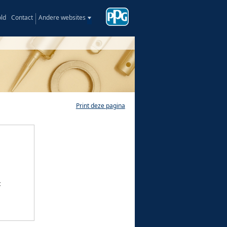
ld
Contact
Andere websites
Sigma Coatings
Vedined
Print deze pagina
t