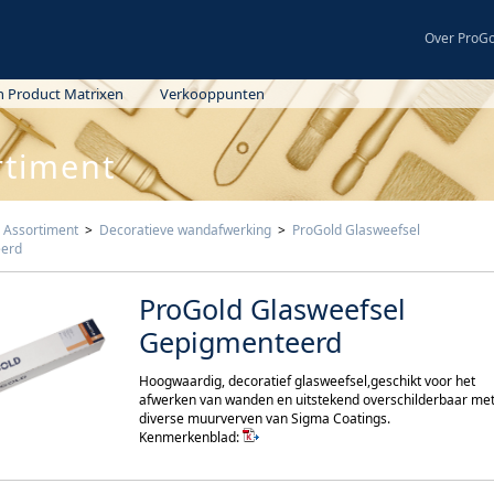
Over ProGo
n Product Matrixen
Verkooppunten
len
rtiment
:
Assortiment
>
Decoratieve wandafwerking
>
ProGold Glasweefsel
erd
delen
ProGold Glasweefsel
Gepigmenteerd
Hoogwaardig, decoratief glasweefsel,geschikt voor het
afwerken van wanden en uitstekend overschilderbaar me
ddelen
diverse muurverven van Sigma Coatings.
Kenmerkenblad: