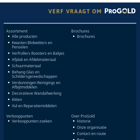
Assortiment
Brochures
Alle producten
Brochures
Kwasten Blokwitters en
Penselen
Verfrollers Roosters en Bakjes
Afplak en Afdekmateriaal
Schuurmateriaal
Behang Glas en
Schildersgereedschappen
Verdunningen Reinigings en
Afbijtmiddelen
Decoratieve Wandafwerking
Kitten
Vul en Reparatiemiddelen
Verkooppunten
Over ProGold
Verkooppunten zoeken
Historie
Onze organisatie
Contact en route
Pers