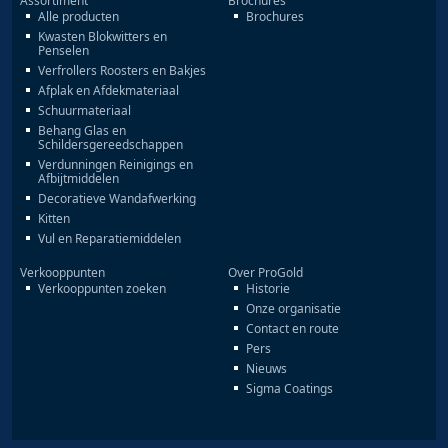
Assortiment
Brochures
Alle producten
Brochures
Kwasten Blokwitters en
Penselen
Verfrollers Roosters en Bakjes
Afplak en Afdekmateriaal
Schuurmateriaal
Behang Glas en
Schildersgereedschappen
Verdunningen Reinigings en
Afbijtmiddelen
Decoratieve Wandafwerking
Kitten
Vul en Reparatiemiddelen
Verkooppunten
Over ProGold
Verkooppunten zoeken
Historie
Onze organisatie
Contact en route
Pers
Nieuws
Sigma Coatings