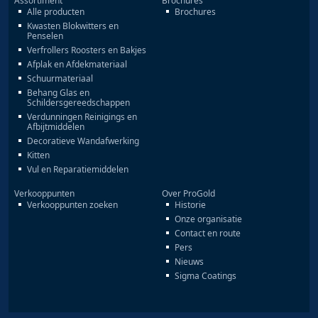
Assortiment
Brochures
Alle producten
Brochures
Kwasten Blokwitters en
Penselen
Verfrollers Roosters en Bakjes
Afplak en Afdekmateriaal
Schuurmateriaal
Behang Glas en
Schildersgereedschappen
Verdunningen Reinigings en
Afbijtmiddelen
Decoratieve Wandafwerking
Kitten
Vul en Reparatiemiddelen
Verkooppunten
Over ProGold
Verkooppunten zoeken
Historie
Onze organisatie
Contact en route
Pers
Nieuws
Sigma Coatings